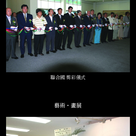
聯合國 剪彩儀式
藝術・畫展