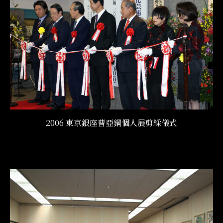
2006 東京銀座曹亞鋼個人展剪綵儀式